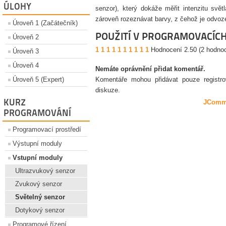
ÚLOHY
senzor), který dokáže měřit intenzitu svět
zároveň rozeznávat barvy, z čehož je odvoz
Úroveň 1 (Začátečník)
POUŽITÍ V PROGRAMOVACÍC
Úroveň 2
1
1
1
1
1
1
1
1
1
1
Hodnocení 2.50 (2 hodno
Úroveň 3
Úroveň 4
Nemáte oprávnění přidat komentář.
Úroveň 5 (Expert)
Komentáře mohou přidávat pouze registrova
diskuze.
KURZ
JComm
PROGRAMOVÁNÍ
Programovací prostředí
Výstupní moduly
Vstupní moduly
Ultrazvukový senzor
Zvukový senzor
Světelný senzor
Dotykový senzor
Programové řízení