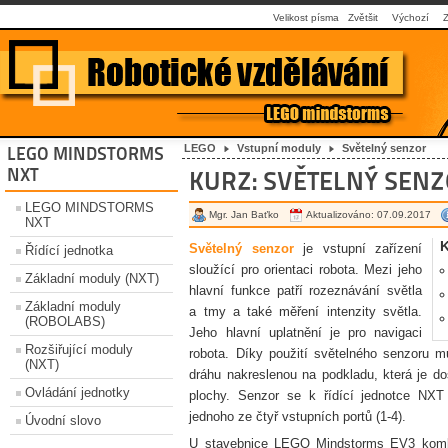
Velikost písma
Zvětšit
Výchozí
LEGO
Vstupní moduly
Světelný senzor
LEGO MINDSTORMS
NXT
KURZ: SVĚTELNÝ SEN
LEGO MINDSTORMS
Mgr. Jan Baťko
Aktualizováno: 07.09.2017
NXT
Světelný senzor
je vstupní zařízení
Řídící jednotka
sloužící pro orientaci robota. Mezi jeho
Základní moduly (NXT)
hlavní funkce patří rozeznávání světla
Základní moduly
a tmy a také měření intenzity světla.
(ROBOLABS)
Jeho hlavní uplatnění je pro navigaci
Rozšiřující moduly
robota. Díky použití světelného senzoru m
(NXT)
dráhu nakreslenou na podkladu, která je do
Ovládání jednotky
plochy. Senzor se k řídící jednotce NXT
jednoho ze čtyř vstupních portů (1-4).
Úvodní slovo
U stavebnice LEGO Mindstorms EV3 kombin