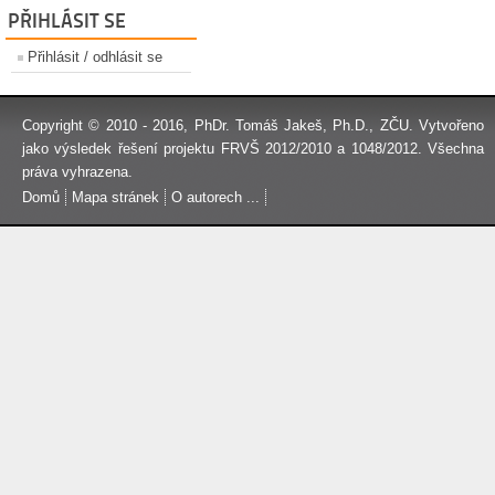
PŘIHLÁSIT SE
Přihlásit / odhlásit se
Copyright © 2010 - 2016,
PhDr. Tomáš Jakeš, Ph.D.
, ZČU. Vytvořeno
jako výsledek řešení projektu FRVŠ 2012/2010 a 1048/2012. Všechna
práva vyhrazena.
Domů
Mapa stránek
O autorech ...