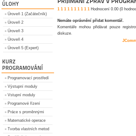
PŘIJÍMÁNÍ ZPRÁV V PROGR
ÚLOHY
1
1
1
1
1
1
1
1
1
1
Hodnocení 0.00 (0 hodno
Úroveň 1 (Začátečník)
Nemáte oprávnění přidat komentář.
Úroveň 2
Komentáře mohou přidávat pouze registrova
Úroveň 3
diskuze.
Úroveň 4
JComm
Úroveň 5 (Expert)
KURZ
PROGRAMOVÁNÍ
Programovací prostředí
Výstupní moduly
Vstupní moduly
Programové řízení
Práce s proměnnými
Matematické operace
Tvorba vlastních metod