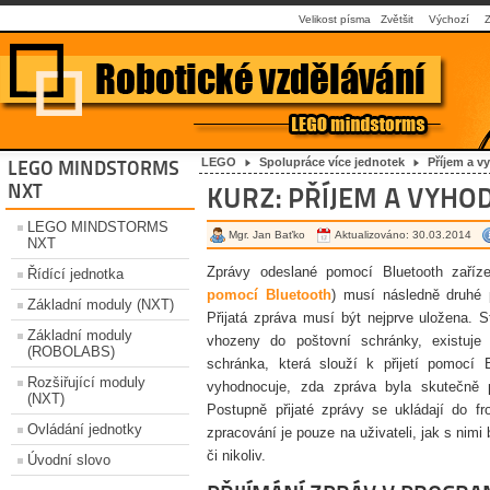
Velikost písma
Zvětšit
Výchozí
LEGO
Spolupráce více jednotek
Příjem a v
LEGO MINDSTORMS
NXT
KURZ: PŘÍJEM A VYHO
LEGO MINDSTORMS
Mgr. Jan Baťko
Aktualizováno: 30.03.2014
NXT
Zprávy odeslané pomocí Bluetooth zaříz
Řídící jednotka
pomocí Bluetooth
) musí následně druhé p
Základní moduly (NXT)
Přijatá zpráva musí být nejprve uložena. St
Základní moduly
vhozeny do poštovní schránky, existuje 
(ROBOLABS)
schránka, která slouží k přijetí pomocí 
Rozšiřující moduly
vyhodnocuje, zda zpráva byla skutečně p
(NXT)
Postupně přijaté zprávy se ukládají do fr
Ovládání jednotky
zpracování je pouze na uživateli, jak s ni
či nikoliv.
Úvodní slovo