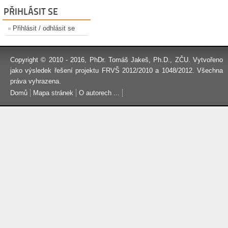
PŘIHLÁSIT SE
Přihlásit / odhlásit se
Copyright © 2010 - 2016,
PhDr. Tomáš Jakeš, Ph.D.
, ZČU. Vytvořeno
jako výsledek řešení projektu FRVŠ 2012/2010 a 1048/2012. Všechna
práva vyhrazena.
Domů
Mapa stránek
O autorech ...