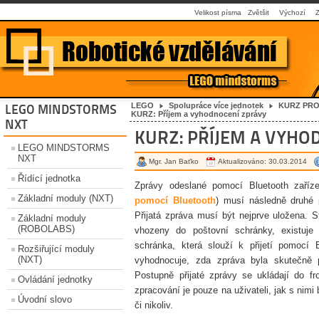
Velikost písma
Zvětšit
Výchozí
LEGO
Spolupráce více jednotek
KURZ PR
LEGO MINDSTORMS
KURZ: Příjem a vyhodnocení zprávy
NXT
KURZ: PŘÍJEM A VYHO
LEGO MINDSTORMS
NXT
Mgr. Jan Baťko
Aktualizováno: 30.03.2014
Řídící jednotka
Zprávy odeslané pomocí Bluetooth zaříz
Základní moduly (NXT)
pomocí Bluetooth
) musí následně druhé p
Přijatá zpráva musí být nejprve uložena. St
Základní moduly
(ROBOLABS)
vhozeny do poštovní schránky, existuje 
schránka, která slouží k přijetí pomocí 
Rozšiřující moduly
(NXT)
vyhodnocuje, zda zpráva byla skutečně p
Postupně přijaté zprávy se ukládají do fr
Ovládání jednotky
zpracování je pouze na uživateli, jak s ni
Úvodní slovo
či nikoliv.