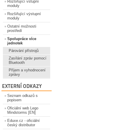
Rozšiřující vstupní
moduly
Rozšiřující výstupní
moduly
Ostatní možnosti
prostředí
Spolupráce více
jednotek
Párování přístrojů
Zasílání zpráv pomocí
Bluetooth
Příjem a vyhodnocení
zprávy
EXTERNÍ ODKAZY
Seznam odkazů s
popisem
Oficiální web Lego
Mindstorms [EN]
Eduxe.cz - oficiální
český distributor