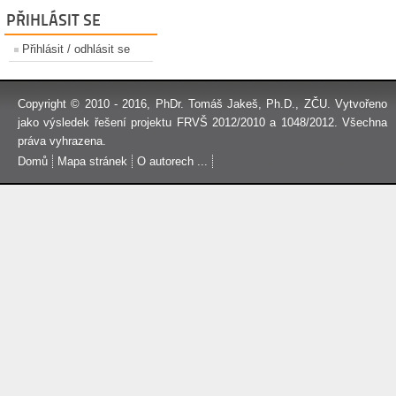
PŘIHLÁSIT SE
Přihlásit / odhlásit se
Copyright © 2010 - 2016,
PhDr. Tomáš Jakeš, Ph.D.
, ZČU. Vytvořeno
jako výsledek řešení projektu FRVŠ 2012/2010 a 1048/2012. Všechna
práva vyhrazena.
Domů
Mapa stránek
O autorech ...