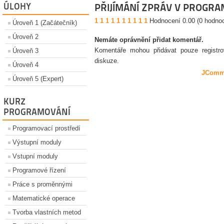
ÚLOHY
PŘIJÍMÁNÍ ZPRÁV V PROGR
1
1
1
1
1
1
1
1
1
1
Hodnocení 0.00 (0 hodno
Úroveň 1 (Začátečník)
Úroveň 2
Nemáte oprávnění přidat komentář.
Komentáře mohou přidávat pouze registrova
Úroveň 3
diskuze.
Úroveň 4
JComm
Úroveň 5 (Expert)
KURZ
PROGRAMOVÁNÍ
Programovací prostředí
Výstupní moduly
Vstupní moduly
Programové řízení
Práce s proměnnými
Matematické operace
Tvorba vlastních metod